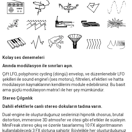
Kolay ses denemeleri
Anında modülasyon ile sınırları aşın.
Çift LFO, polyphonic cycling (döngü) envelop, ve düzenlenebilir LFO
şekilleri ile sound engine’i (ses motoru), filtreleri, efektleri ve hatta
modülasyon kaynaklarının kendilerini module edebilirsiniz. Bu basit
ama güçlü modülasyon matrix’i ile her şey mümkündür.
Stereo Çılgınlık
Dahili efektlerle canlı stereo dokuların tadına varın.
Dual-engine ile oluşturduğunuz seslerinizi hipnotik chosrus, brutal
distortion, immersive 3D atmosfer ve ötesi gibi efetkler ile süsleyin.
MiniFreak stereo çıkış ve özenle tasarlanmış 10 FX algoritmasının
kullanılabileceği 3 FX slotuna sahiptir. Böylelikle her oluşturduğunuz