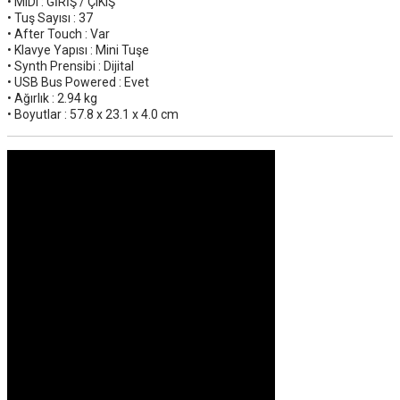
• MIDI : GİRİŞ / ÇIKIŞ
• Tuş Sayısı : 37
• After Touch : Var
• Klavye Yapısı : Mini Tuşe
• Synth Prensibi : Dijital
• USB Bus Powered : Evet
• Ağırlık : 2.94 kg
• Boyutlar : 57.8 x 23.1 x 4.0 cm