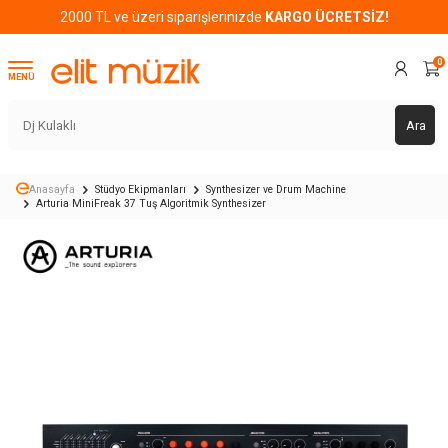
2000 TL ve üzeri siparişlerinizde
KARGO ÜCRETSİZ!
0
MENÜ
Ara
Anasayfa
Stüdyo Ekipmanları
Synthesizer ve Drum Machine
Arturia MiniFreak 37 Tuş Algoritmik Synthesizer