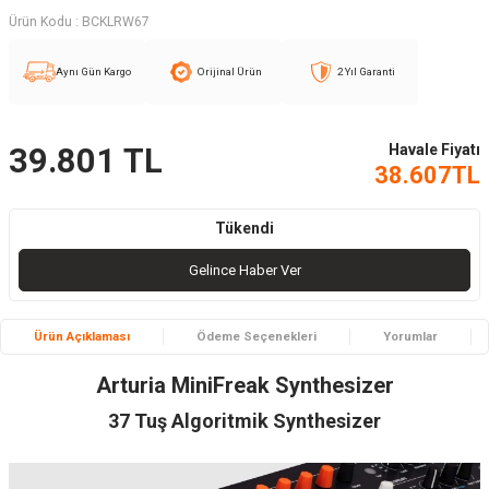
Ürün Kodu :
BCKLRW67
Aynı Gün Kargo
Orijinal Ürün
2 Yıl Garanti
Havale Fiyatı
39.801
TL
38.607
TL
Tükendi
Gelince Haber Ver
Ürün Açıklaması
Ödeme Seçenekleri
Yorumlar
Arturia MiniFreak Synthesizer
37 Tuş Algoritmik Synthesizer