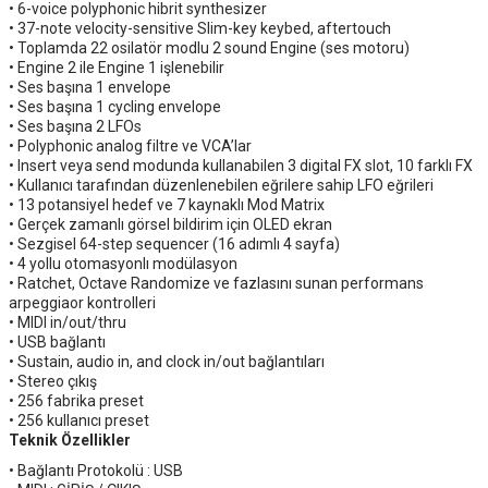
• 6-voice polyphonic hibrit synthesizer
• 37-note velocity-sensitive Slim-key keybed, aftertouch
• Toplamda 22 osilatör modlu 2 sound Engine (ses motoru)
• Engine 2 ile Engine 1 işlenebilir
• Ses başına 1 envelope
• Ses başına 1 cycling envelope
• Ses başına 2 LFOs
• Polyphonic analog filtre ve VCA’lar
• Insert veya send modunda kullanabilen 3 digital FX slot, 10 farklı FX
• Kullanıcı tarafından düzenlenebilen eğrilere sahip LFO eğrileri
• 13 potansiyel hedef ve 7 kaynaklı Mod Matrix
• Gerçek zamanlı görsel bildirim için OLED ekran
• Sezgisel 64-step sequencer (16 adımlı 4 sayfa)
• 4 yollu otomasyonlı modülasyon
• Ratchet, Octave Randomize ve fazlasını sunan performans
arpeggiaor kontrolleri
• MIDI in/out/thru
• USB bağlantı
• Sustain, audio in, and clock in/out bağlantıları
• Stereo çıkış
• 256 fabrika preset
• 256 kullanıcı preset
Teknik Özellikler
• Bağlantı Protokolü : USB