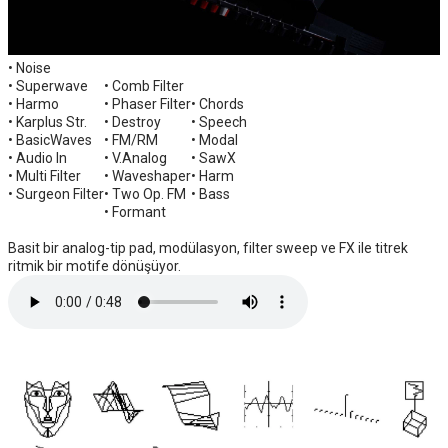
• Noise
• Superwave
• Comb Filter
• Harmo
• Phaser Filter
• Chords
• Karplus Str.
• Destroy
• Speech
• BasicWaves
• FM/RM
• Modal
• Audio In
• V.Analog
• SawX
• Multi Filter
• Waveshaper
• Harm
• Surgeon Filter
• Two Op. FM
• Bass
• Formant
Basit bir analog-tip pad, modülasyon, filter sweep ve FX ile titrek
ritmik bir motife dönüşüyor.