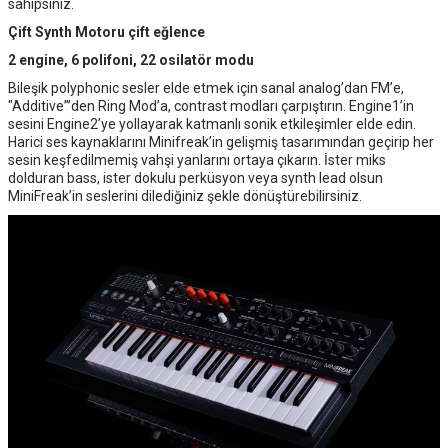
sahipsiniz.
Çift Synth Motoru çift eğlence
2 engine, 6 polifoni, 22 osilatör modu
Bileşik polyphonic sesler elde etmek için sanal analog’dan FM’e,
"Additive”’den Ring Mod’a, contrast modları çarpıştırın. Engine1’in
sesini Engine2’ye yollayarak katmanlı sonik etkileşimler elde edin.
Harici ses kaynaklarını Minifreak’in gelişmiş tasarımından geçirip her
sesin keşfedilmemiş vahşi yanlarını ortaya çıkarın. İster miks
dolduran bass, ister dokulu perküsyon veya synth lead olsun
MiniFreak’in seslerini dilediğiniz şekle dönüştürebilirsiniz.