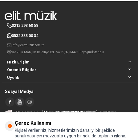
0212 293 60 58
0532 333 00 34
info@elitmuzik.com.tr
Şahkulu Mah, İlk Belediye Cd. No:19/A, 34421 Beyoğlu/İstanbul
Hızlı Erişim
Önemli Bilgiler
Üyelik
Sosyal Medya
Etbis Kayıtlıdır
Çerez Kullanımı
Kişisel verileriniz, hizmetlerimizin daha iyi bir şekilde
sunulması için mevzuata uygun bir şekilde toplanıp işlenir.