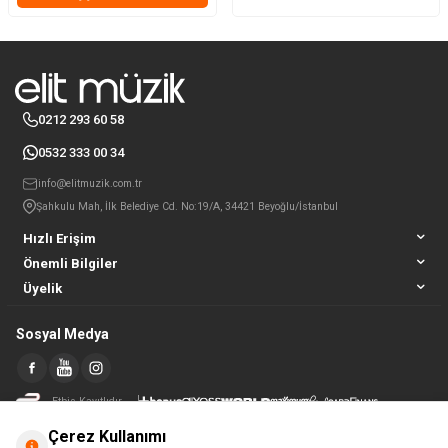
0212 293 60 58
0532 333 00 34
info@elitmuzik.com.tr
Şahkulu Mah, İlk Belediye Cd. No:19/A, 34421 Beyoğlu/İstanbul
Hızlı Erişim
Önemli Bilgiler
Üyelik
Sosyal Medya
Etbis Kayıtlıdır
Çerez Kullanımı