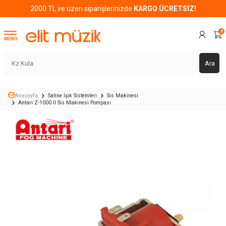
2000 TL ve üzeri siparişlerinizde
KARGO ÜCRETSİZ!
0
MENÜ
Ara
Anasayfa
Sahne Işık Sistemleri
Sis Makinesi
Antari Z-1000 II Sis Makinesi Pompası