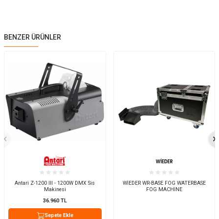
BENZER ÜRÜNLER
Antari Z-1200 III - 1200W DMX Sis
WİEDER WR-BASE FOG WATERBASE
Makinesi
FOG MACHINE
36.960
TL
Sepete Ekle