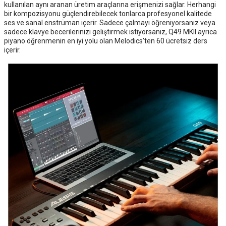
kullanılan aynı aranan üretim araçlarına erişmenizi sağlar. Herhangi
bir kompozisyonu güçlendirebilecek tonlarca profesyonel kalitede
ses ve sanal enstrüman içerir. Sadece çalmayı öğreniyorsanız veya
sadece klavye becerilerinizi geliştirmek istiyorsanız, Q49 MKII ayrıca
piyano öğrenmenin en iyi yolu olan Melodics'ten 60 ücretsiz ders
içerir.