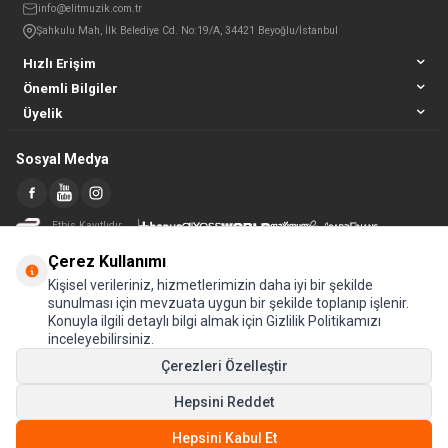
info@elitmuzik.com.tr
Şahkulu Mah, İlk Belediye Cd. No:19/A, 34421 Beyoğlu/İstanbul
Hızlı Erişim
Önemli Bilgiler
Üyelik
Sosyal Medya
Etbis Kayıtlıdır
Çerez Kullanımı
Kişisel verileriniz, hizmetlerimizin daha iyi bir şekilde
sunulması için mevzuata uygun bir şekilde toplanıp işlenir.
Konuyla ilgili detaylı bilgi almak için Gizlilik Politikamızı
inceleyebilirsiniz.
Çerezleri Özelleştir
Hepsini Reddet
© Tüm hakları saklıdır.
Hepsini Kabul Et