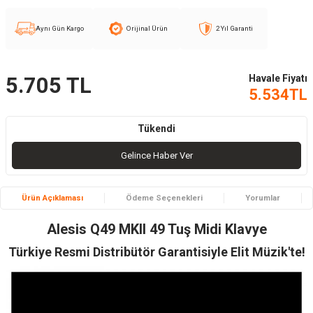
Aynı Gün Kargo
Orijinal Ürün
2 Yıl Garanti
Havale Fiyatı
5.705
TL
5.534
TL
Tükendi
Gelince Haber Ver
Ürün Açıklaması
Ödeme Seçenekleri
Yorumlar
Alesis Q49 MKII 49 Tuş Midi Klavye
Türkiye Resmi Distribütör Garantisiyle Elit Müzik'te!