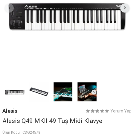
Alesis
Yorum Yap
Alesis Q49 MKII 49 Tuş Midi Klavye
Ürün Kodu :
CDG24578