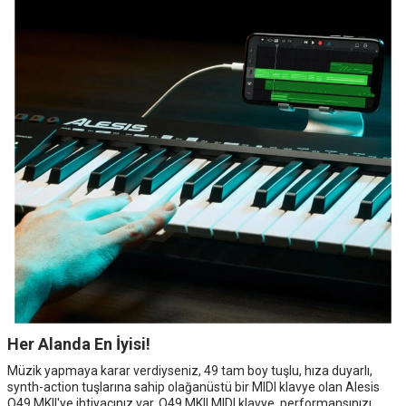
Her Alanda En İyisi!
Müzik yapmaya karar verdiyseniz, 49 tam boy tuşlu, hıza duyarlı,
synth-action tuşlarına sahip olağanüstü bir MIDI klavye olan Alesis
Q49 MKII'ye ihtiyacınız var. Q49 MKII MIDI klavye, performansınızı