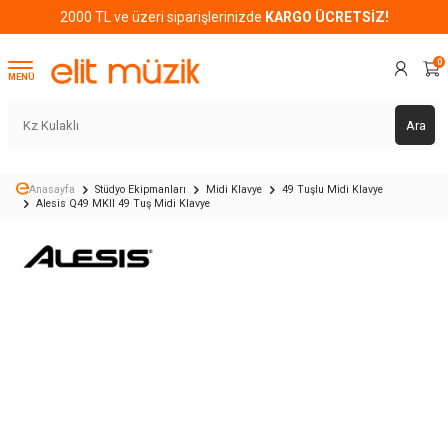
2000 TL ve üzeri siparişlerinizde
KARGO ÜCRETSİZ!
0
MENÜ
Ara
Anasayfa
Stüdyo Ekipmanları
Midi Klavye
49 Tuşlu Midi Klavye
Alesis Q49 MKII 49 Tuş Midi Klavye