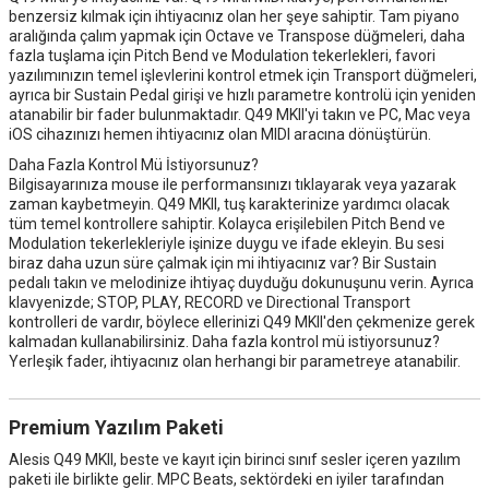
benzersiz kılmak için ihtiyacınız olan her şeye sahiptir. Tam piyano
aralığında çalım yapmak için Octave ve Transpose düğmeleri, daha
fazla tuşlama için Pitch Bend ve Modulation tekerlekleri, favori
yazılımınızın temel işlevlerini kontrol etmek için Transport düğmeleri,
ayrıca bir Sustain Pedal girişi ve hızlı parametre kontrolü için yeniden
atanabilir bir fader bulunmaktadır. Q49 MKII'yi takın ve PC, Mac veya
iOS cihazınızı hemen ihtiyacınız olan MIDI aracına dönüştürün.
Daha Fazla Kontrol Mü İstiyorsunuz?
Bilgisayarınıza mouse ile performansınızı tıklayarak veya yazarak
zaman kaybetmeyin. Q49 MKII, tuş karakterinize yardımcı olacak
tüm temel kontrollere sahiptir. Kolayca erişilebilen Pitch Bend ve
Modulation tekerlekleriyle işinize duygu ve ifade ekleyin. Bu sesi
biraz daha uzun süre çalmak için mi ihtiyacınız var? Bir Sustain
pedalı takın ve melodinize ihtiyaç duyduğu dokunuşunu verin. Ayrıca
klavyenizde; STOP, PLAY, RECORD ve Directional Transport
kontrolleri de vardır, böylece ellerinizi Q49 MKII'den çekmenize gerek
kalmadan kullanabilirsiniz. Daha fazla kontrol mü istiyorsunuz?
Yerleşik fader, ihtiyacınız olan herhangi bir parametreye atanabilir.
Premium Yazılım Paketi
Alesis Q49 MKII, beste ve kayıt için birinci sınıf sesler içeren yazılım
paketi ile birlikte gelir. MPC Beats, sektördeki en iyiler tarafından