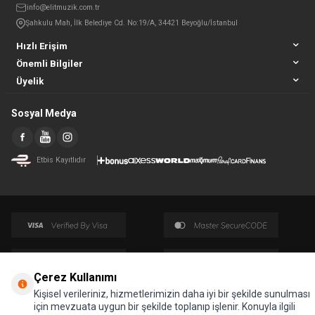
info@elitmuzik.com.tr
Şahkulu Mah, İlk Belediye Cd. No:19/A, 34421 Beyoğlu/İstanbul
Hızlı Erişim
Önemli Bilgiler
Üyelik
Sosyal Medya
Etbis Kayıtlıdır
Çerez Kullanımı
© Tüm hakları saklıdır.
Kişisel verileriniz, hizmetlerimizin daha iyi bir şekilde sunulması
için mevzuata uygun bir şekilde toplanıp işlenir. Konuyla ilgili