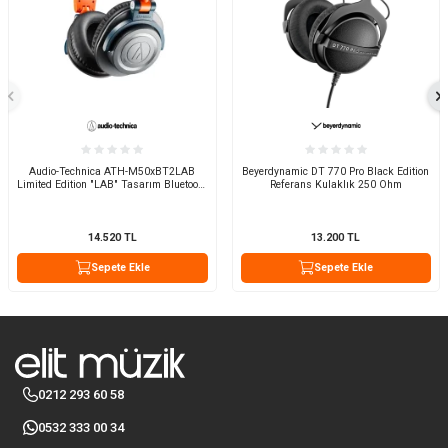
Audio-Technica ATH-M50xBT2LAB
Beyerdynamic DT 770 Pro Black Edition
Limited Edition "LAB" Tasarım Bluetooth
Referans Kulaklık 250 Ohm
Stüdyo Referans Kulaklığı
14.520
TL
13.200
TL
Sepete Ekle
Sepete Ekle
0212 293 60 58
0532 333 00 34