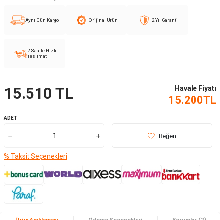
Aynı Gün Kargo
Orijinal Ürün
2 Yıl Garanti
2 Saatte Hızlı
Teslimat
Havale Fiyatı
15.510
TL
15.200
TL
ADET
Beğen
% Taksit Seçenekleri
Ürün Açıklaması
Ödeme Seçenekleri
Yorumlar (2)